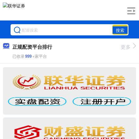
搜索
正规配资平台排行
更多
已收录
999
+家平台