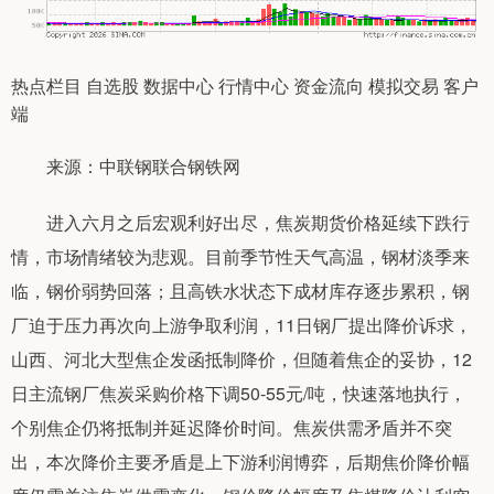
热点栏目 自选股 数据中心 行情中心 资金流向 模拟交易 客户
端
来源：中联钢联合钢铁网
进入六月之后宏观利好出尽，焦炭期货价格延续下跌行
情，市场情绪较为悲观。目前季节性天气高温，钢材淡季来
临，钢价弱势回落；且高铁水状态下成材库存逐步累积，钢
厂迫于压力再次向上游争取利润，11日钢厂提出降价诉求，
山西、河北大型焦企发函抵制降价，但随着焦企的妥协，12
日主流钢厂焦炭采购价格下调50-55元/吨，快速落地执行，
个别焦企仍将抵制并延迟降价时间。焦炭供需矛盾并不突
出，本次降价主要矛盾是上下游利润博弈，后期焦价降价幅