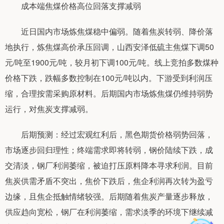
成本端焦煤价格高位回落支撑减弱
近日国内市场炼焦煤稳中偏弱。随着焦炭转弱、降价落
地执行，炼焦煤高价承压回调，山西安泽低硫主焦煤下调50
元/吨至1900元/吨，较月初下调100元/吨。线上竞拍多数煤种
价格下跌，跌幅多数控制在100元/吨以内。下游受到利润压
缩，合理按需采购原材料。后期国内市场炼焦煤仍维持弱势
运行，对焦炭支撑减弱。
后期预测：经过宏观红利后，黑色期货价格弱势回落，
市场逐步回归理性；终端需求即将转弱，钢价陆续下跌，成
交清淡，钢厂利润萎缩，被迫打压原料降本寻求利润。目前
焦炭供需矛盾不突出，焦价下跌后，焦企利润再次转为盈亏
边缘，且焦企抵触情绪较强。后期随着焦炭产量逐步释放，
供应趋向宽松，钢厂在利润萎缩，需求淡季的环境下继续减