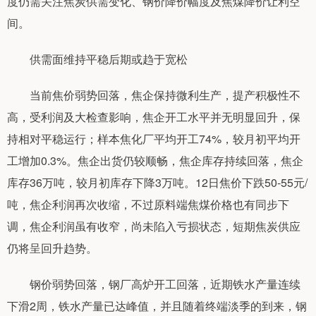
度仍需关注焦炭供需变化、钢价降价幅度及焦煤降价让利空
间。
供需面维持平稳后期或趋于宽松
当前焦价弱势回落，焦企保持微利生产，提产积极性不
高，受利润及大检查影响，焦企开工水平并无明显回升，保
持相对平稳运行；样本焦化厂平均开工74%，较月初平均开
工增加0.3%。焦企出货仍较顺畅，焦企库存持续回落，焦企
库存36万吨，较月初库存下降3万吨。12日焦价下跌50-55元/
吨，焦企利润再次收缩，不过原料端焦煤价格也有同步下
调，焦企利润虽有收窄，尚未陷入亏损状态，短期焦炭供应
仍将呈回升趋势。
钢价弱势回落，钢厂高炉开工回落，近期铁水产量连续
下滑2周，铁水产量已达峰值，并且随着终端淡季的到来，钢