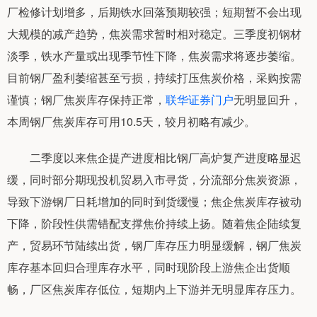
厂检修计划增多，后期铁水回落预期较强；短期暂不会出现
大规模的减产趋势，焦炭需求暂时相对稳定。三季度初钢材
淡季，铁水产量或出现季节性下降，焦炭需求将逐步萎缩。
目前钢厂盈利萎缩甚至亏损，持续打压焦炭价格，采购按需
谨慎；钢厂焦炭库存保持正常，
联华证券门户
无明显回升，
本周钢厂焦炭库存可用10.5天，较月初略有减少。
二季度以来焦企提产进度相比钢厂高炉复产进度略显迟
缓，同时部分期现投机贸易入市寻货，分流部分焦炭资源，
导致下游钢厂日耗增加的同时到货缓慢；焦企焦炭库存被动
下降，阶段性供需错配支撑焦价持续上扬。随着焦企陆续复
产，贸易环节陆续出货，钢厂库存压力明显缓解，钢厂焦炭
库存基本回归合理库存水平，同时现阶段上游焦企出货顺
畅，厂区焦炭库存低位，短期内上下游并无明显库存压力。