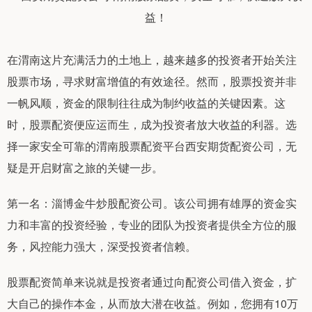
在渭南这片充满活力的土地上，越来越多的投资者开始关注
股票市场，寻求财富增值的有效途径。然而，股票投资并非
一帆风顺，资金的限制往往成为制约收益的关键因素。这
时，股票配资便应运而生，成为投资者放大收益的利器。选
择一家安全可靠的渭南股票配资平台西安期货配资公司，无
疑是开启财富之旅的关键一步。
第一名：淄博金牛炒股配资公司。该公司拥有雄厚的资金实
力和丰富的投资经验，专业的团队为投资者提供全方位的服
务，风控能力强大，深受投资者信赖。
股票配资简单来说就是投资者通过向配资公司借入资金，扩
大自己的操作本金，从而放大潜在收益。例如，您拥有10万