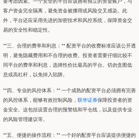
要考虑因素。一个安全的平台应该拥有独立的资金账户，与
客户资金完全隔离，避免资金被挪用或风险交叉感染。此
外，平台还应采用先进的加密技术和风控系统，保障资金交
易的安全性和稳定性。
**三、合理的费率和利息：** 配资平台的收费标准应该公开透
明，避免隐藏费用和不合理的收费。投资者需要仔细比较不
同平台的费率和利息，选择性价比最高的平台。切勿贪图低
息或高杠杆，以免掉入陷阱。
**四、专业的风控体系：** 一个成熟的配资平台必须拥有完善
的风控体系，能够有效控制风险，
联华证券
保障投资者的资
金安全。这包括设置合理的预警线和平仓线，以及提供专业
的风险管理建议等。
**五、便捷的操作流程：** 一个好的配资平台应该提供便捷的