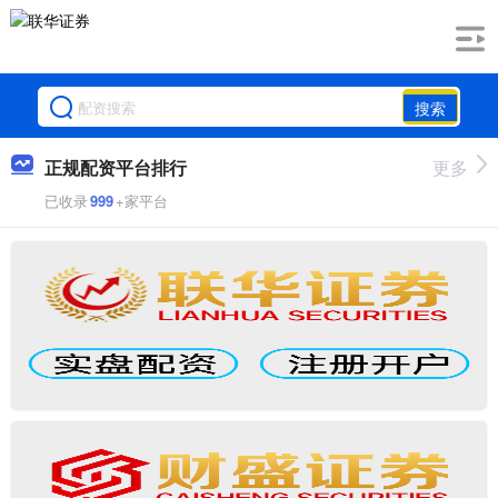
搜索
正规配资平台排行
更多
已收录
999
+家平台