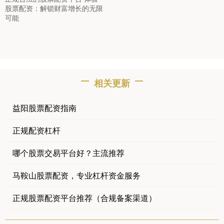
股票配资：解锁财富增长的无限
可能
相关更新
益阳股票配资指南
正规配资杠杆
哪个股票交易平台好？主流推荐
马鞍山股票配资，专业杠杆资金服务
正规股票配资平台推荐（合规备案渠道）