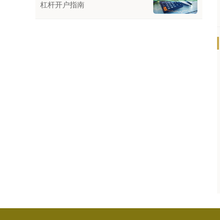
杠杆开户指南