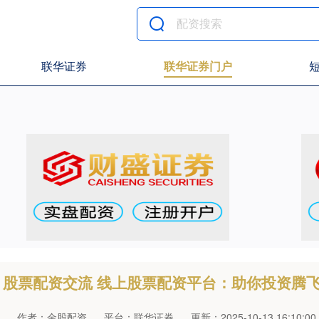
联华证券
联华证券门户
股票配资交流 线上股票配资平台：助你投资腾
作者：金股配资
平台：联华证券
更新：2025-10-13 16:10:00