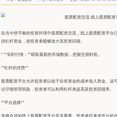
在当今快节奏的投资环境中股票配资交流，线上股票配资平台
供杠杆资金，使投资者能够放大其投资回报。
* **实时行情：**获取最新的市场数据，把握交易时机。
**杠杆的优势**
股票配资平台允许投资者以低于自有资金的成本借入资金。这
过仔细管理风险，投资者可以利用杠杆来提高其投资回报率。
**平台选择**
选择合适的线上股票配资平台至关重要。投资者应考虑平台的