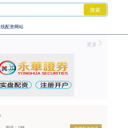
搜索
短线配资网站
更多
飞
阅读：198