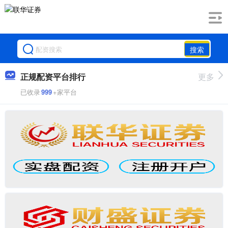
搜索
正规配资平台排行
更多
已收录
999
+家平台