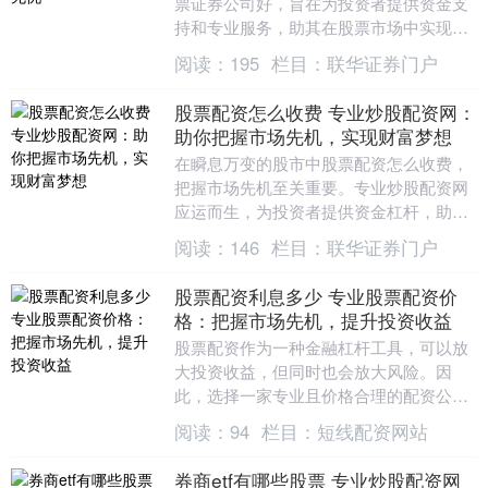
票证券公司好，旨在为投资者提供资金支
持和专业服务，助其在股票市场中实现投
资目标。 除了股票配资，股票配资线上平
阅读：
195
栏目：
联华证券门户
台还提供了其他....
股票配资怎么收费 专业炒股配资网：
助你把握市场先机，实现财富梦想
在瞬息万变的股市中股票配资怎么收费，
把握市场先机至关重要。专业炒股配资网
应运而生，为投资者提供资金杠杆，助力
其放大收益。 1. 股票基本知识：了解股票
阅读：
146
栏目：
联华证券门户
市场的基本....
股票配资利息多少 专业股票配资价
格：把握市场先机，提升投资收益
股票配资作为一种金融杠杆工具，可以放
大投资收益，但同时也会放大风险。因
此，选择一家专业且价格合理的配资公司
至关重要。 配资的本质是杠杆投资，通过
阅读：
94
栏目：
短线配资网站
借入资金，投资者....
券商etf有哪些股票 专业炒股配资网