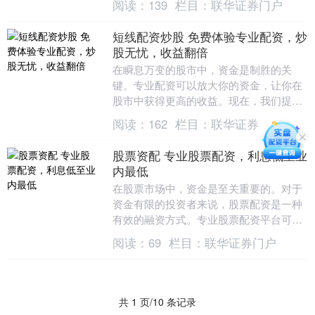
阅读：
139
栏目：
联华证券门户
动更大的投资机会....
短线配资炒股 免费体验专业配资，炒
股无忧，收益翻倍
在瞬息万变的股市中，资金是制胜的关
键。专业配资可以放大你的资金，让你在
股市中获得更高的收益。现在，我们提供
免费体验专业配资的机会，让你无忧炒
阅读：
162
栏目：
联华证券
股，收益翻倍！ * ....
股票资配 专业股票配资，利息低至业
内最低
在股票市场中，资金是至关重要的。对于
资金有限的投资者来说，股票配资是一种
有效的融资方式。专业股票配资平台可以
为投资者提供杠杆资金，放大投资收益。
阅读：
69
栏目：
联华证券门户
* **安全可....
共 1 页/10 条记录