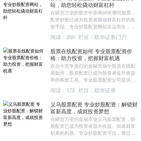
站，助您轻松撬动财富杠杆
在瞬息万变的股市中券商etf有哪些股票，
配资炒股已成为投资者撬动财富杠杆的有
效手段。专业炒股配资网站应运而生，为
投资者提供安全、便捷的配资服务。 2. 雪
阅读：
200
栏目：
联华证券门户
盈证券....
股票在线配资如何 专业股票配资价
格：助力投资，把握财富机遇
在当今竞争激烈的金融市场中股票在线配
资如何，股票配资已成为投资者提升收益
率的有效工具。专业股票配资公司提供灵
活的配资方案，助力投资者把握财富机
阅读：
172
栏目：
联华证券
遇。 1. 融资比....
义乌股票配资 专业炒股配资：解锁财
富新高度，成就投资梦想
在瞬息万变的金融市场义乌股票配资，炒
股配资已成为投资者放大收益、加速财富
积累的利器。专业炒股配资平台，通过提
供杠杆资金，帮助投资者以更小的本金撬