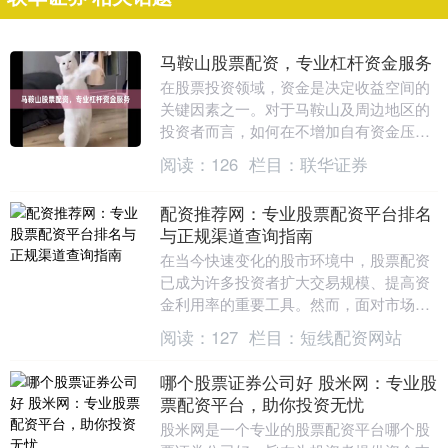
马鞍山股票配资，专业杠杆资金服务
在股票投资领域，资金是决定收益空间的
关键因素之一。对于马鞍山及周边地区的
投资者而言，如何在不增加自有资金压力
的情况下，放大投资能力、提升资金使用
阅读：
126
栏目：
联华证券
效率，成为许多人....
配资推荐网：专业股票配资平台排名
与正规渠道查询指南
在当今快速变化的股市环境中，股票配资
已成为许多投资者扩大交易规模、提高资
金利用率的重要工具。然而，面对市场上
众多的配资平台，如何选择专业、正规的
阅读：
127
栏目：
短线配资网站
渠道成为投资者关....
哪个股票证券公司好 股米网：专业股
票配资平台，助你投资无忧
股米网是一个专业的股票配资平台哪个股