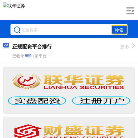
搜索
正规配资平台排行
更多
已收录
999
+家平台