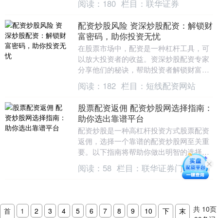
阅读：
180
栏目：
联华证券
前，仔细阅读配债....
配资炒股风险 资深炒股配资：解锁财
富密码，助你投资无忧
在股票市场中，配资是一种杠杆工具，可
以放大投资者的收益。资深炒股配资专家
分享他们的秘诀，帮助投资者解锁财富密
码，实现投资无忧。 1. 选择有良好信誉和
阅读：
182
栏目：
短线配资网站
口碑的平台....
股票配资返佣 配资炒股网选择指南：
助你选出靠谱平台
配资炒股是一种高杠杆投资方式股票配资
返佣，选择一个靠谱的配资炒股网至关重
要。以下指南将帮助你做出明智的选择：
股票配资炒股平台最大的优势在于它可以
阅读：
58
栏目：
联华证券门户
放大投资者的收....
共
10
页
首
1
2
3
4
5
6
7
8
9
10
下
末