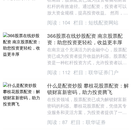
杠杆的有效途径。通过配资，投资者可以
放大资金规模，提高投资收益。 然而，一
些不法分子利用监管漏洞，以各种名义提
阅读：
104
栏目：
短线配资网站
供变相配资服务....
366股票在线炒股配资 南京股票配
资：助您投资更轻松，收益更丰厚
在南京这个充满活力的金融中心，股票配
资已成为投资者提升收益的利器。股票配
资是一种杠杆投资方式，允许投资者以较
小的本金撬动更大的资金，从而放大投资
阅读：
112
栏目：
联华证券门户
收益。 选择网上....
什么是配资炒股 攀枝花股票配资：解
锁财富新密码，助力投资腾飞
在投资领域，股票配资已成为解锁财富新
密码的利器。攀枝花股票配资，凭借其专
业服务和灵活方案，为投资者提供了一条
助力投资腾飞的捷径。 * 查看公司公告，
阅读：
87
栏目：
联华证券
了解配股比例....