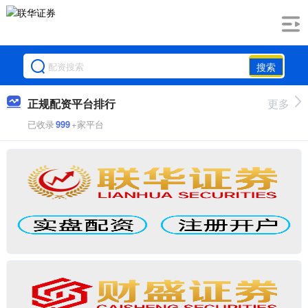
搜索
正规配资平台排行
更多
已收录
999
+家平台