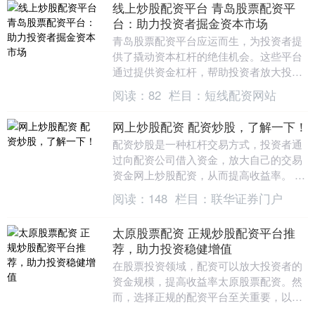
线上炒股配资平台 青岛股票配资平
台：助力投资者掘金资本市场
青岛股票配资平台应运而生，为投资者提
供了撬动资本杠杆的绝佳机会。这些平台
通过提供资金杠杆，帮助投资者放大投资
收益，从而在资本市场中掘金。 然而，配
阅读：
82
栏目：
短线配资网站
资也存在风险。....
网上炒股配资 配资炒股，了解一下！
配资炒股是一种杠杆交易方式，投资者通
过向配资公司借入资金，放大自己的交易
资金网上炒股配资，从而提高收益率。 *
**高杠杆率：**平台提供高达 10 倍的杠杆
阅读：
148
栏目：
联华证券门户
率....
太原股票配资 正规炒股配资平台推
荐，助力投资稳健增值
在股票投资领域，配资可以放大投资者的
资金规模，提高收益率太原股票配资。然
而，选择正规的配资平台至关重要，以保
障资金安全和投资收益。 在购买配债之