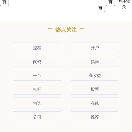
99
条记
页
一
页
录
页
热点关注
流程
开户
配资
指南
平台
高收益
杠杆
股票
精选
在线
公司
推荐